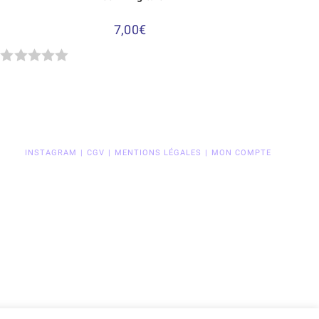
7,00
€
N
o
t
e
INSTAGRAM
CGV
MENTIONS LÉGALES
MON COMPTE
0
s
u
r
5